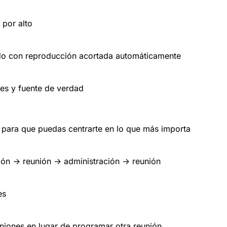
por alto
ido con reproducción acortada automáticamente
es y fuente de verdad
s para que puedas centrarte en lo que más importa
ón -> reunión -> administración -> reunión
es
niones en lugar de programar otra reunión