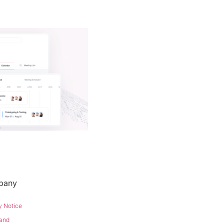
pany
y Notice
and