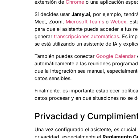
extensión de
Chrome
o una aplicación espec
Si decides usar
Jamy.ai
, por ejemplo, tend
Meet, Zoom,
Microsoft Teams
o
Webex
. Es
para que el asistente pueda acceder a tus re
generar
transcripciones automáticas
. Es im
se está utilizando un asistente de IA y expli
También puedes conectar
Google Calendar
automáticamente a las reuniones programada
que la integración sea manual, especialmen
datos sensibles.
Finalmente, es importante establecer políti
datos procesar y en qué situaciones no se deb
Privacidad y Cumplimien
Una vez configurado el asistente, es crucial
privacidad, especialmente el
Reglamento Ge