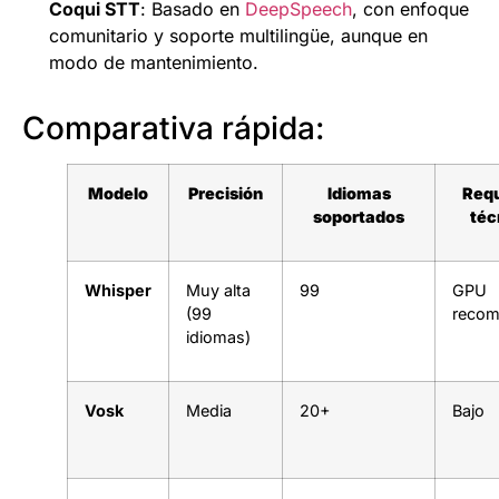
Coqui STT
: Basado en
DeepSpeech
, con enfoque
comunitario y soporte multilingüe, aunque en
modo de mantenimiento.
Comparativa rápida:
Modelo
Precisión
Idiomas
Requ
soportados
téc
Whisper
Muy alta
99
GPU
(99
reco
idiomas)
Vosk
Media
20+
Bajo